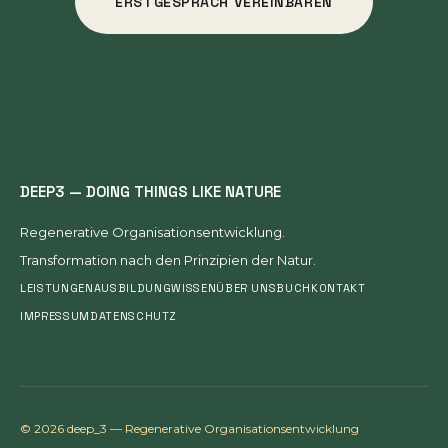
ERSTGESPRÄCH VEREINBAREN
DEEP3 — DOING THINGS LIKE NATURE
Regenerative Organisationsentwicklung.
Transformation nach den Prinzipien der Natur.
LEISTUNGEN
AUSBILDUNG
WISSEN
ÜBER UNS
BUCH
KONTAKT
IMPRESSUM
DATENSCHUTZ
© 2026 deep_3 — Regenerative Organisationsentwicklung