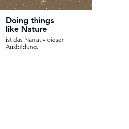
Doing things
like Nature
ist das Narrativ dieser
Ausbildung.
„The 3 Sisters Modell“, eine
uralte Anbaumethode aus der
regenerativen Landwirtschaft,
pflanzt Mais, Bohne und
Kürbis nah beieinander. Mais
wächst hoch, die Bohne nutzt
den Mais als Rankhilfe und
gibt Stickstoff in den Boden,