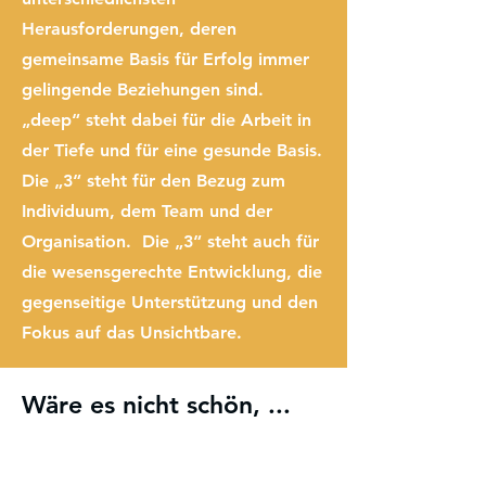
Herausforderungen, deren
gemeinsame Basis für Erfolg immer
gelingende Beziehungen sind.
„deep“ steht dabei für die Arbeit in
der Tiefe und für eine gesunde Basis.
Die „3“ steht für den Bezug zum
Individuum, dem Team und der
Organisation. Die „3“ steht auch für
die wesensgerechte Entwicklung, die
gegenseitige Unterstützung und den
Fokus auf das Unsichtbare.
Wäre es nicht schön, ...
... wenn Sie und Ihr Team in
einem aufbauenden,