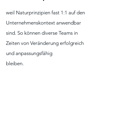
weil Naturprinzipien fast 1:1 auf den
Unternehmenskontext anwendbar
sind. So können diverse Teams in
Zeiten von Veränderung erfolgreich
und anpassungsfähig
Erlernen Sie mit
bleiben.
unserem Framework deep_3
ein ökosystemisches
Verständnis Ihrer Organisation.
Die Grundsätze der
regenerativen Kultur und
Führung werden den Erfolg in