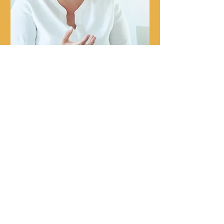
Christine
Ziegelmayer
Gründerin und Ausbilderin
Christine arbeitet als Business Coach,
Beraterin für Team- und
Organisationsentwicklung und hat
über 15 Jahren Expertise im HR-
Bereich. Sie hat in großen und
mittleren Konzernen u.a. als CHRO