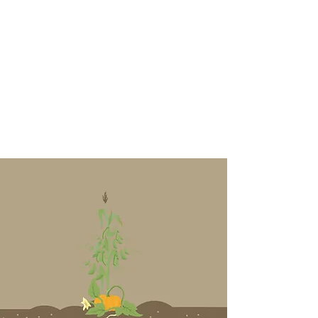
der Zusammenarbeit spürbar
steigern. Statt die Ressourcen
zu erschöpfen, verstehen wir
unter "regenerativ" ein
Handeln, das die vorhandenen
Ressourcen aufbaut.