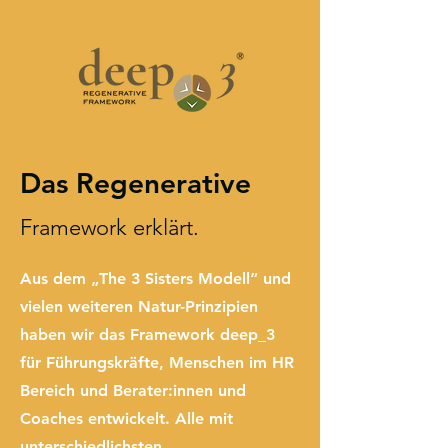
Das Regenerative
Framework erklärt.
Aus dem „The 3 Sisters Modell“ und
vielen weiteren Natur-Prinzipien
haben wir das Framework deep_3
für Führungskräfte, Menschen im HR
Bereich und Berater:innen und
Coaches entwickelt. Alle mit
unterschiedlichsten