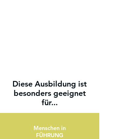
gestalten, die halten und
belastbar sind und im Ergebnis
eine Organisationskultur
wachsen zu lassen, mit einem
gesunden und lebendigen
Boden.
Diese Ausbildung ist
besonders geeignet
für...
Menschen in
FÜHRUNG